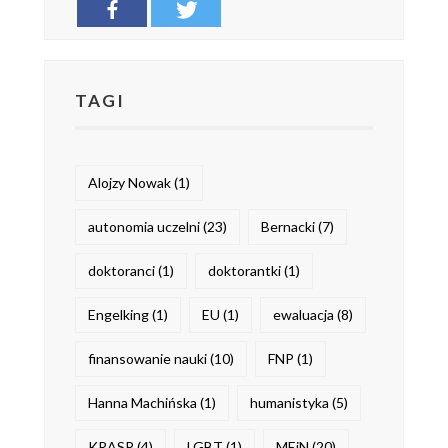
TAGI
Alojzy Nowak
(1)
autonomia uczelni
(23)
Bernacki
(7)
doktoranci
(1)
doktorantki
(1)
Engelking
(1)
EU
(1)
ewaluacja
(8)
finansowanie nauki
(10)
FNP
(1)
Hanna Machińska
(1)
humanistyka
(5)
KRASP
(4)
LGBT
(1)
MEiN
(20)