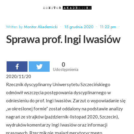
Written by
Monitor Akademicki
•
15 grudnia 2020
•
11:22 pm
•
Sprawa prof. Ingi Iwasiów
0
Udostępnienia
2020/11/20
Rzecznik dyscyplinarny Uniwersytetu Szczecińskiego
odmówił wszczęcia postępowania dyscyplinarnego w
odniesieniu do prof. Ingi Iwasiów. Zarzut o wypowiadanie się
„w określonej formie” został oddalony na podstawie analizy
nagrań ze strajków (październik-listopad 2020, Szczecin),
wydruków komentarzy Ingi Iwasiów oraz informacji
prasowych. Rzecznik nie znalazł merytorycznego